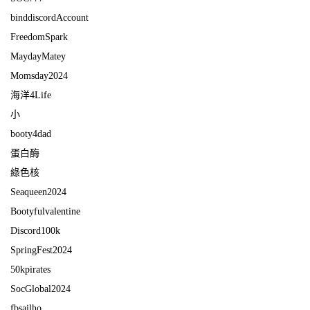
binddiscordAccount
FreedomSpark
MaydayMatey
Momsday2024
海洋4Life
小
booty4dad
蛋白酶
綠色核
Seaqueen2024
Bootyfulvalentine
Discord100k
SpringFest2024
50kpirates
SocGlobal2024
fbsailho