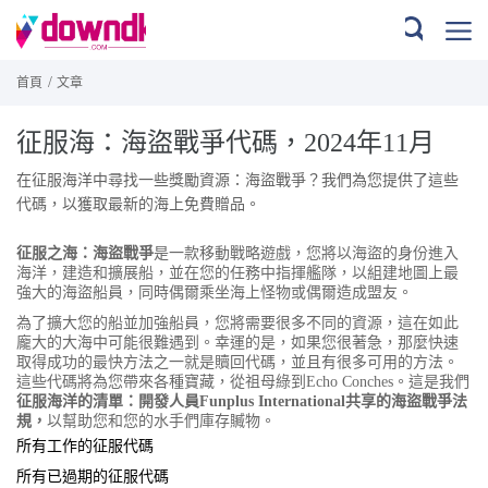
/
首頁
文章
征服海：海盜戰爭代碼，2024年11月
在征服海洋中尋找一些獎勵資源：海盜戰爭？我們為您提供了這些
代碼，以獲取最新的海上免費贈品。
征服之海：海盜戰爭
是一款移動戰略遊戲，您將以海盜的身份進入
海洋，建造和擴展船，並在您的任務中指揮艦隊，以組建地圖上最
強大的海盜船員，同時偶爾乘坐海上怪物或偶爾造成盟友。
為了擴大您的船並加強船員，您將需要很多不同的資源，這在如此
龐大的大海中可能很難遇到。幸運的是，如果您很著急，那麼快速
取得成功的最快方法之一就是贖回代碼，並且有很多可用的方法。
這些代碼將為您帶來各種寶藏，從祖母綠到Echo Conches。這是我們
征服海洋的清單：開發人員Funplus International共享的海盜戰爭法
規，
以幫助您和您的水手們庫存贓物。
所有工作的征服代碼
所有已過期的征服代碼