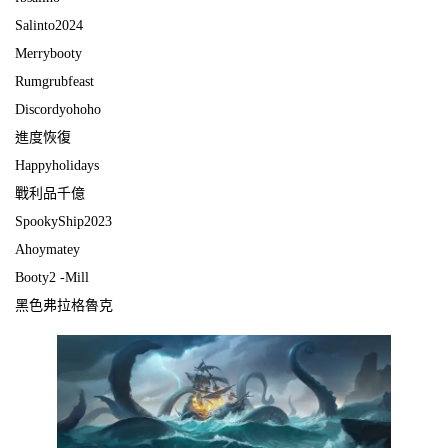
Salinto2024
Merrybooty
Rumgrubfeast
Discordyohoho
進度恢復
Happyholidays
戰利品千億
SpookyShip2023
Ahoymatey
Booty2 -Mill
黑色弗拉格魯克