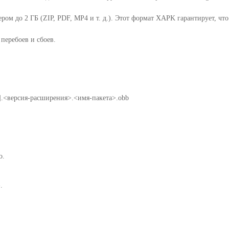
ром до 2 ГБ (ZIP, PDF, MP4 и т. д.). Этот формат XAPK гарантирует, что
перебоев и сбоев.
].<версия-расширения>.<имя-пакета>.obb
о.
.