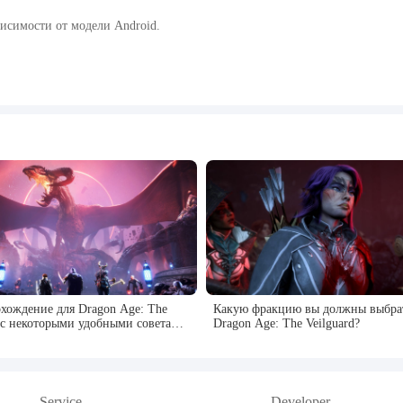
висимости от модели Android.
хождение для Dragon Age: The
Какую фракцию вы должны выбра
d с некоторыми удобными советами
Dragon Age: The Veilguard?
ндациями, с руководствами для
мков, боссов, компаньонов,
ания, романтики и многого
Service
Developer