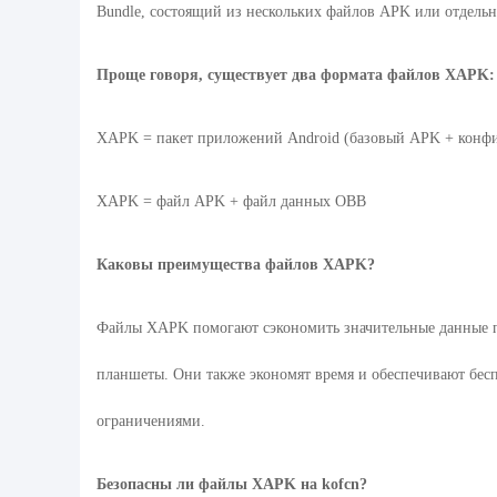
Bundle, состоящий из нескольких файлов APK или отдель
Проще говоря, существует два формата файлов XAPK:
XAPK = пакет приложений Android (базовый APK + кон
XAPK = файл APK + файл данных OBB
Каковы преимущества файлов XAPK?
Файлы XAPK помогают сэкономить значительные данные п
планшеты. Они также экономят время и обеспечивают бес
ограничениями.
Безопасны ли файлы XAPK на kofcn?