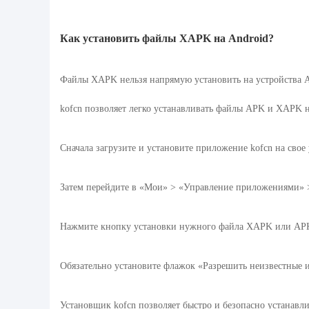
Как установить файлы XAPK на Android?
Файлы XAPK нельзя напрямую установить на устройства A
kofcn позволяет легко устанавливать файлы APK и XAPK н
Сначала загрузите и установите приложение kofcn на свое 
Затем перейдите в «Мои» > «Управление приложениями»
Нажмите кнопку установки нужного файла XAPK или AP
Обязательно установите флажок «Разрешить неизвестные 
Установщик kofcn позволяет быстро и безопасно устанавл