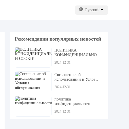
Русский
Рекомендации популярных новостей
ПОЛИТИКА
КОНФИДЕНЦИАЛЬНОС
ТИ И COOKIE
2024-12-31
Соглашение об
использовании и Условия
обслуживания
2024-12-31
политика
конфиденциальности
2024-12-31