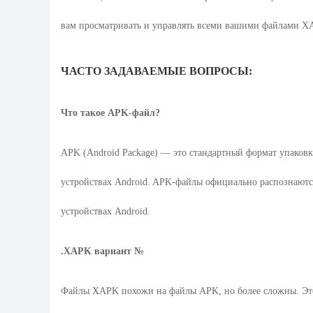
вам просматривать и управлять всеми вашими файлами XAP
ЧАСТО ЗАДАВАЕМЫЕ ВОПРОСЫ:
Что такое APK-файл?
APK (Android Package) — это стандартный формат упаков
устройствах Android. APK-файлы официально распознаются
устройствах Android.
.XAPK вариант №
Файлы XAPK похожи на файлы APK, но более сложны. Это