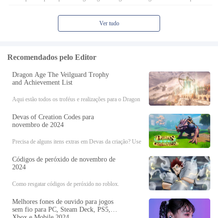
úteis, com guias para quebra -cabeças, chefes, companheiros, equipamentos, romance e
muito mais!
Ver tudo
Recomendados pelo Editor
Dragon Age The Veilguard Trophy
and Achievement List
Aqui estão todos os troféus e realizações para o Dragon
Age: o Veilguard, incluindo seus requisitos de
Devas of Creation Codes para
desbloqueio.
novembro de 2024
Precisa de alguns itens extras em Devas da criação? Use
esses códigos!
Códigos de peróxido de novembro de
2024
Como resgatar códigos de peróxido no roblox.
Melhores fones de ouvido para jogos
sem fio para PC, Steam Deck, PS5,
Xbox e Mobile 2024