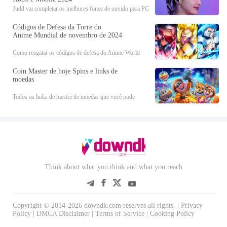
Judd vai completar os melhores fones de ouvido para PC
e PS5, incluindo
Códigos de Defesa da Torre do
Anime Mundial de novembro de 2024
Como resgatar os códigos de defesa do Anime World
Tower em Roblox.
Coin Master de hoje Spins e links de
moedas
Todos os links de mestre de moedas que você pode
reivindicar agora para obter giros e moedas gratuitas no
aplicativo Android e iOS durante novembro de 2024.
Think about what you think and what you reach
Copyright © 2014-2026 downdk.com reserves all rights. |
Privacy
Policy
|
DMCA Disclaimer
|
Terms of Service
|
Cooking Policy